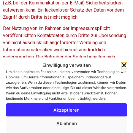
(z.B. bei der Kommunikation per E-Mail) Sicherheitslücken
aufweisen kann. Ein lückenloser Schutz der Daten vor dem
Zugriff durch Dritte ist nicht möglich.
Der Nutzung von im Rahmen der Impressumspflicht
veröffentlichten Kontaktdaten durch Dritte zur Übersendung
von nicht ausdrücklich angeforderter Werbung und
Informationsmaterialien wird hiermit ausdrücklich
widersprochen. Die Betreiber der Seiten behalten sich
ausdrücklich rechtliche Schritte im Falle der unverlangten
Einwilligung verwalten
Zusendung von Werbeinformationen, etwa durch Spam-Mails,
Um dir ein optimales Erlebnis zu bieten, verwenden wir Technologien wie
Cookies, um Geräteinformationen zu speichern und/oder darauf
vor.
zuzugreifen. Wenn du diesen Technologien zustimmst, können wir Daten
wie das Surfverhalten oder eindeutige IDs auf dieser Website verarbeiten.
Datenschutzerklärung für die Nutzung von Facebook-
Wenn du deine Einwilligung nicht erteilst oder zurückziehst, können
Plugins (Like-Button)
bestimmte Merkmale und Funktionen beeinträchtigt werden.
Auf unseren Seiten sind Plugins des sozialen Netzwerks
Akzeptieren
Facebook, 1601 South California Avenue, Palo Alto, CA
94304, USA integriert. Die Facebook-Plugins erkennen Sie an
Ablehnen
dem Facebook-Logo oder dem „Like-Button“ („Gefällt mir“)